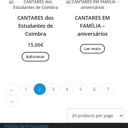
CANTARES dos
CANTARES EM
Estudantes de
FAMÍLIA –
Coimbra
aniversários
15,00
€
Ler mais
Adicionar
←
1
2
3
4
5
6
7
→
Política de Privacidade