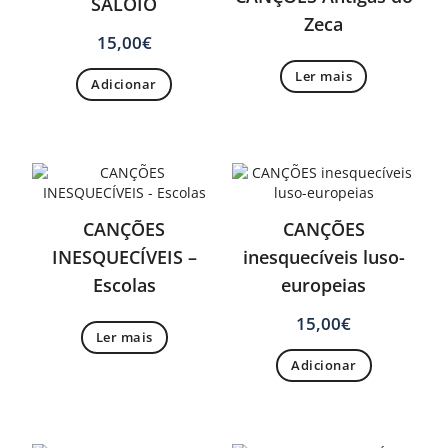
SALOIO
Zeca
15,00
€
Ler mais
Adicionar
CANÇÕES
CANÇÕES
INESQUECÍVEIS –
inesquecíveis luso-
Escolas
europeias
15,00
€
Ler mais
Adicionar