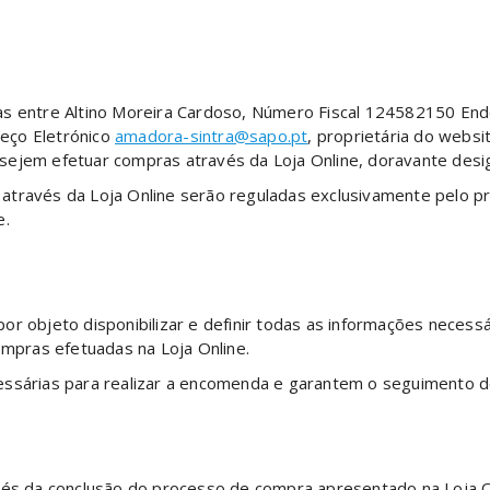
as entre Altino Moreira Cardoso, Número Fiscal 124582150 End
eço Eletrónico
amadora-sintra@sapo.pt
, proprietária do webs
ejem efetuar compras através da Loja Online, doravante design
através da Loja Online serão reguladas exclusivamente pelo p
e.
or objeto disponibilizar e definir todas as informações necess
pras efetuadas na Loja Online.
essárias para realizar a encomenda e garantem o seguimento 
vés da conclusão do processo de compra apresentado na Loja On