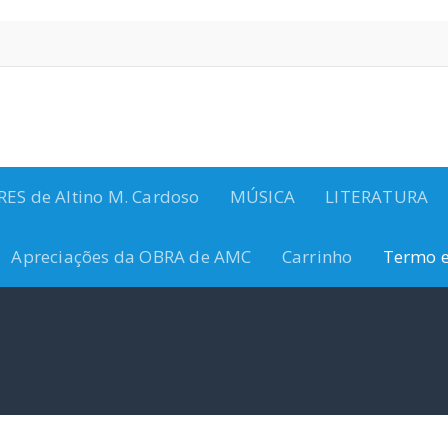
S de Altino M. Cardoso
MÚSICA
LITERATURA
Apreciações da OBRA de AMC
Carrinho
Termo e