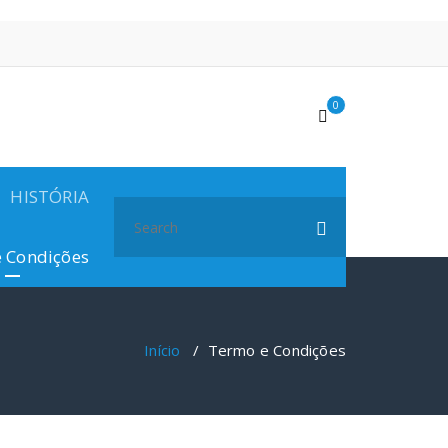
0
HISTÓRIA
Search
for:
 Condições
Início
/
Termo e Condições