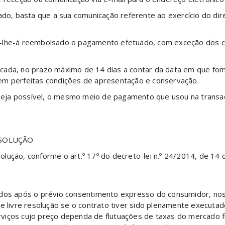
ado, basta que a sua comunicação referente ao exercício do dir
r-lhe-á reembolsado o pagamento efetuado, com exceção dos 
cada, no prazo máximo de 14 dias a contar da data em que fo
em perfeitas condições de apresentação e conservação.
ja possível, o mesmo meio de pagamento que usou na transação
ESOLUÇÃO
lução, conforme o art.º 17º do decreto-lei n.º 24/2014, de 14 
ados após o prévio consentimento expresso do consumidor, nos 
e livre resolução se o contrato tiver sido plenamente executad
viços cujo preço dependa de flutuações de taxas do mercado f