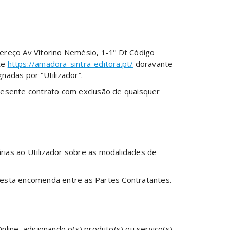
ereço Av Vitorino Nemésio, 1-1º Dt Código
ite
https://amadora-sintra-editora.pt/
doravante
adas por “Utilizador”.
resente contrato com exclusão de quaisquer
árias ao Utilizador sobre as modalidades de
desta encomenda entre as Partes Contratantes.
line, adicionando o(s) produto(s) ou serviço(s)