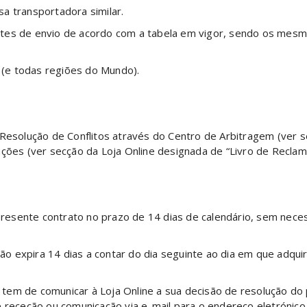
a transportadora similar.
rtes de envio de acordo com a tabela em vigor, sendo os mesm
a (e todas regiões do Mundo).
 Resolução de Conflitos através do Centro de Arbitragem (ver 
ações (ver secção da Loja Online designada de “Livro de Reclam
o presente contrato no prazo de 14 dias de calendário, sem nec
ção expira 14 dias a contar do dia seguinte ao dia em que adquir
ão, tem de comunicar à Loja Online a sua decisão de resolução 
e receção ou comunicação via e-mail para o endereço eletrónic