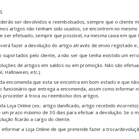
S
derão ser devolvidos e reembolsados, sempre que o cliente m
esmos artigos não tenham sido usados, se encontrem no mesm
deve ser efetuado, sempre que possível, na mesma caixa em que 
verá fazer a devolução do artigo através de envio registado e
suportados pelo cliente, a não ser que tenha existido um erro 
oluções de artigos em saldos ou em promoção. Não são efetuad
, Halloween, etc.).
 da encomenda que esta se encontra em bom estado e que não fo
o funcionário que entrega a encomenda, assim como informar-n
 proceder à troca ou reembolso dos artigos.
a Loja Online (ex.: artigo danificado, artigo recebido incorret
 um prazo máximo de 30 dias para efetuar a devolução. Se o mo
lução ficarão a cargo do cliente.
 informar a Loja Online de que pretende fazer a troca/devoluç