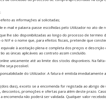
.
:
efeito as informações aí solicitadas;
e e-mail e palavra-passe escolhidas pelo Utilizador no ato de r
 que lhe são disponibilizadas ao longo do processo de termino
 NIF e o nome que, para efeitos fiscais, pretende que constem
r equivale à aceitação plena e completa dos preços e descrição
 as únicas aplicáveis ao contrato assim concluído.
line unicamente até ao limite dos stocks disponíveis. Na falta 
he seja possível.
sponsabilidade do Utilizador. A fatura é emitida imediatament
dois dias), exceto se a encomenda for registada ao abrigo d
os, descontos, promoções e ofertas para além deste prazo. C
, a encomenda não poderá ser validada. Qualquer valor recebid