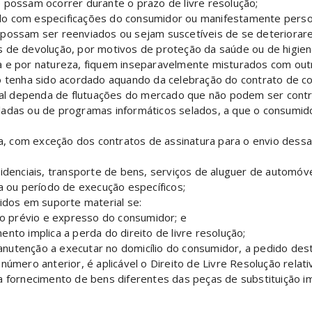
 possam ocorrer durante o prazo de livre resolução;
do com especificações do consumidor ou manifestamente perso
 possam ser reenviados ou sejam suscetíveis de se deteriorar
s de devolução, por motivos de proteção da saúde ou de higie
a e por natureza, fiquem inseparavelmente misturados com outr
ço tenha sido acordado aquando da celebração do contrato de c
real dependa de flutuações do mercado que não podem ser contro
adas ou de programas informáticos selados, a que o consumidor
ta, com exceção dos contratos de assinatura para o envio dessa
sidenciais, transporte de bens, serviços de aluguer de automóv
a ou período de execução específicos;
cidos em suporte material se:
nto prévio e expresso do consumidor; e
nto implica a perda do direito de livre resolução;
nutenção a executar no domicílio do consumidor, a pedido dest
 número anterior, é aplicável o Direito de Livre Resolução rela
a fornecimento de bens diferentes das peças de substituição i