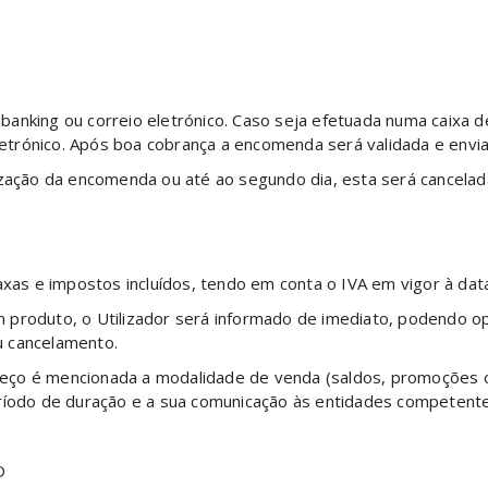
anking ou correio eletrónico. Caso seja efetuada numa caixa d
eletrónico. Após boa cobrança a encomenda será validada e envi
ização da encomenda ou até ao segundo dia, esta será cancelad
as e impostos incluídos, tendo em conta o IVA em vigor à d
 produto, o Utilizador será informado de imediato, podendo o
u cancelamento.
ço é mencionada a modalidade de venda (saldos, promoções ou 
eríodo de duração e a sua comunicação às entidades competente
O