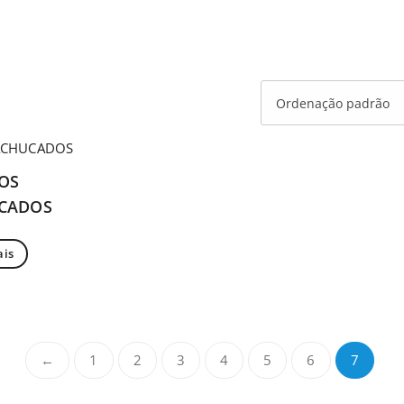
OS
CADOS
ais
←
1
2
3
4
5
6
7