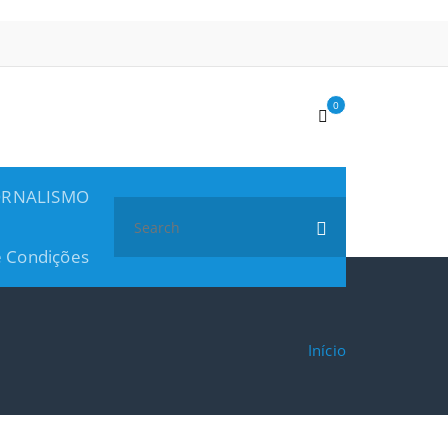
0
ORNALISMO
Search
for:
 Condições
Início