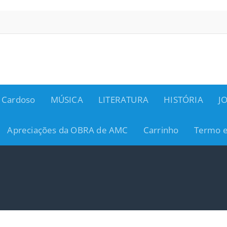
 Cardoso
MÚSICA
LITERATURA
HISTÓRIA
J
Apreciações da OBRA de AMC
Carrinho
Termo e