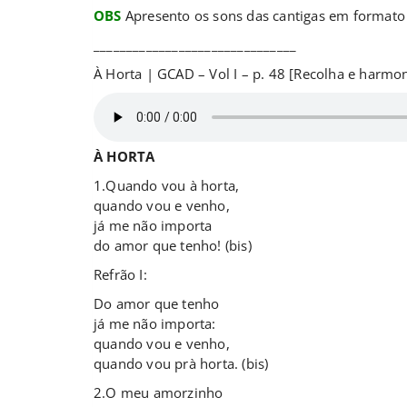
OBS
Apresento os sons das cantigas em formato 
_______________________________
À Horta | GCAD – Vol I – p. 48 [Recolha e harmo
À HORTA
1.Quando vou à horta,
quando vou e venho,
já me não importa
do amor que tenho! (bis)
Refrão I:
Do amor que tenho
já me não importa:
quando vou e venho,
quando vou prà horta. (bis)
2.O meu amorzinho