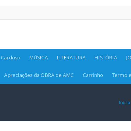
 Cardoso
MÚSICA
LITERATURA
HISTÓRIA
J
Apreciações da OBRA de AMC
Carrinho
Termo e
Início