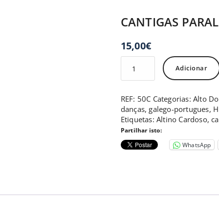
CANTIGAS PARAL
15,00
€
Quantidade
Adicionar
de
CANTIGAS
PARALELÍSTICAS
REF:
50C
Categorias:
Alto D
Douro
danças
,
galego-portugues
,
H
Etiquetas:
Altino Cardoso
,
ca
Partilhar isto:
WhatsApp