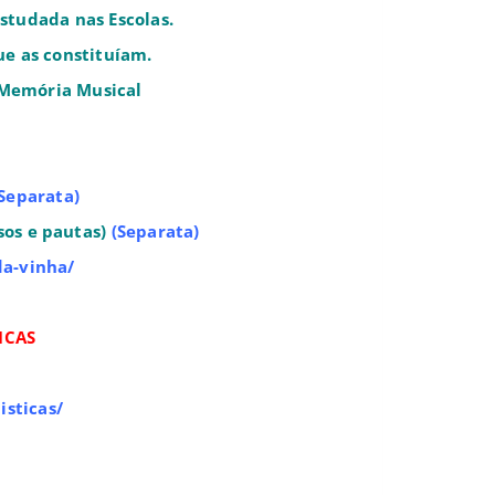
estudada nas Escolas.
e as constituíam.
 Memória Musical
Separata)
sos e pautas)
(Separata)
da-vinha/
ICAS
isticas/