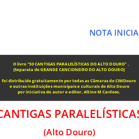
NOTA INICIA
   O livro "50 CANTIGAS PARALELÍSTICAS DO ALTO DOURO" ,

[Separata do GRANDE CANCIONEIRO DO ALTO DOURO] 

foi distribuído gratuitamente por todas as Câmaras do CIMDouro 

e outras instituições municipais e culturais do Alto Douro

por iniciativa do autor e editor, Altino M Cardoso. 

CANTIGAS PARALELÍSTICA
(Alto Douro)