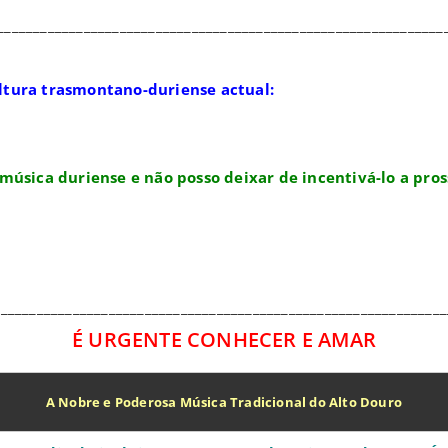
______________________________________________________________
ltura trasmontano-duriense actual:
música duriense e não posso deixar de incentivá-lo a pros
_______________________________________________________________
É URGENTE CONHECER E AMAR
A Nobre e Poderosa Música Tradicional do Alto Douro
