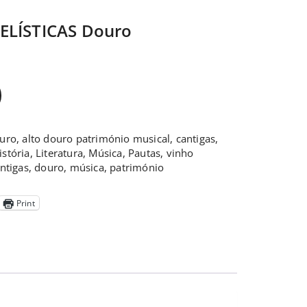
ELÍSTICAS Douro
ouro
,
alto douro património musical
,
cantigas
,
istória
,
Literatura
,
Música
,
Pautas
,
vinho
ntigas
,
douro
,
música
,
património
Print