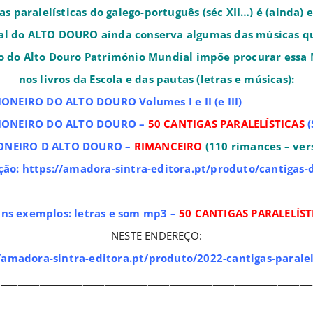
as paralelísticas do galego-português (séc XII…) é (ainda) 
l do ALTO DOURO ainda conserva algumas das músicas qu
io do Alto Douro Património Mundial impõe procurar essa
nos livros da Escola e das pautas (letras e músicas):
LTO DOURO Volumes I e II (e III)
 DO ALTO DOURO –
50 CANTIGAS PARALELÍSTICAS
(
ONEIRO D ALTO DOURO –
RIMANCEIRO
(110 rimances
– ver
ão:
https://amadora-sintra-editora.pt/produto/cantigas-
___________________________
uns exemplos: letras e som mp3 –
50 CANTIGAS PARALELÍST
NESTE ENDEREÇO:
/amadora-sintra-editora.pt/produto/2022-cantigas-paralel
________________________________________________________________________