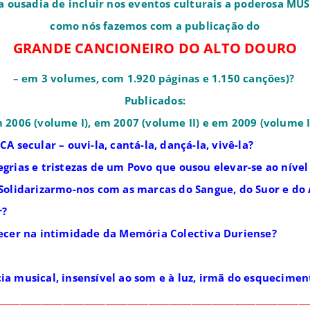
usadia de incluir nos eventos culturais a poderosa MÚ
como nós fazemos com a publicação do
GRANDE CANCIONEIRO DO ALTO DOURO
– em 3 volumes, com
1.920 páginas e
1.150 canções)?
Publicados:
 2006 (volume I), em 2007 (volume II) e em 2009 (volume II
secular – ouvi-la, cantá-la, dançá-la, vivê-la?
legrias e tristezas de um Povo que ousou elevar-se ao nív
Solidarizarmo-nos com as marcas do Sangue, do Suor e do
r?
cer na intimidade da Memória Colectiva Duriense?
ia musical, insensível ao som e à luz, irmã do esquecimen
________________________________________________________________________