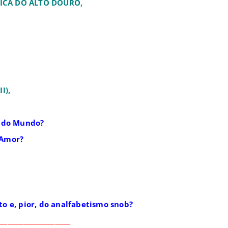
SICA DO ALTO DOURO,
I),
el do Mundo?
 Amor?
to e, pior, do analfabetismo snob?
_______________________