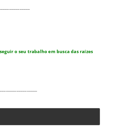
_______________
seguir o seu trabalho em busca das raízes
__________________