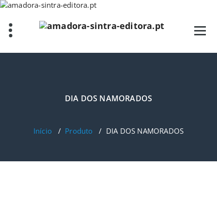
Saltar
para
o
conteúdo
DIA DOS NAMORADOS
Início
/
Produto
/
DIA DOS NAMORADOS