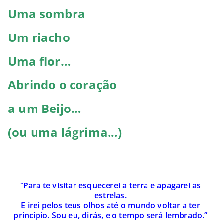
Uma sombra
Um riacho
Uma flor…
Abrindo o cora
çã
o
a um Beijo…
(ou uma l
á
grima…)
“Para te visitar esquecerei a terra e apagarei as
estrelas.
E irei pelos teus olhos até o mundo voltar a ter
princípio.
Sou eu, dirás, e o tempo será lembrado.”