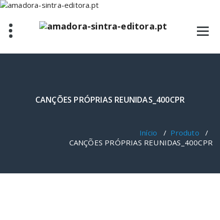
Saltar
para
o
conteúdo
CANÇÕES PRÓPRIAS REUNIDAS_400CPR
Início
/
Produto
/
CANÇÕES PRÓPRIAS REUNIDAS_400CPR