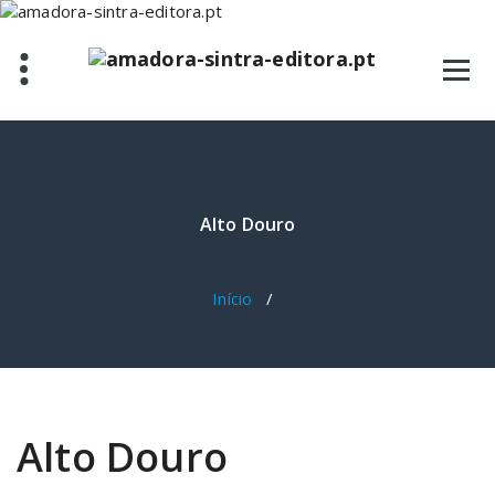
Saltar
para
o
conteúdo
Alto Douro
Início
/
Alto Douro