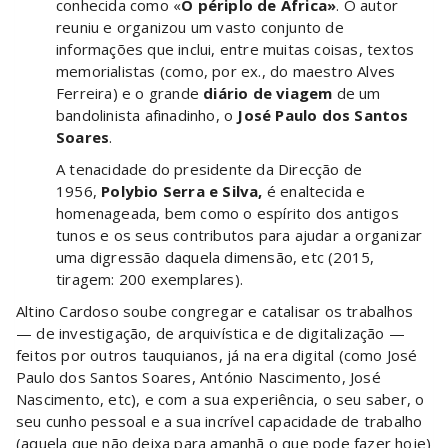
conhecida como «
O
périplo de África»
. O autor
reuniu e organizou um vasto conjunto de
informações que inclui, entre muitas coisas, textos
memorialistas (como, por ex., do maestro Alves
Ferreira) e o grande
diário de viagem
de um
bandolinista afinadinho, o
José Paulo dos Santos
Soares
.
A tenacidade do presidente da Direcção de
1956,
Polybio Serra e Silva,
é enaltecida e
homenageada, bem como o espírito dos antigos
tunos e os seus contributos para ajudar a organizar
uma digressão daquela dimensão, etc (2015,
tiragem: 200 exemplares).
Altino Cardoso soube congregar e catalisar os trabalhos
— de investigação, de arquivística e de digitalização —
feitos por outros tauquianos, já na era digital (como José
Paulo dos Santos Soares, António Nascimento, José
Nascimento, etc), e com a sua experiência, o seu saber, o
seu cunho pessoal e a sua incrível capacidade de trabalho
(aquela que não deixa para amanhã o que pode fazer hoje)